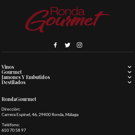

Vinos

Gourmet

Jamones Y Embutidos

Destilados
RondaGourmet
Dirección:
Carrera Espinel, 46, 29400 Ronda, Málaga
Teléfono:
610 70 58 97