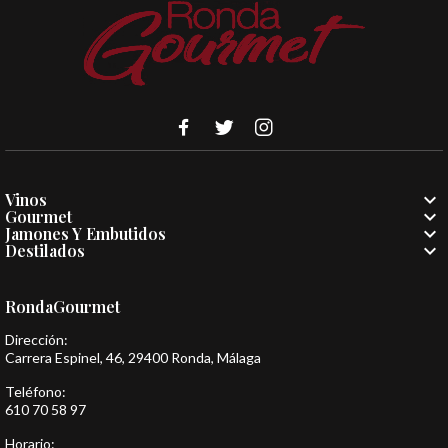

Vinos

Gourmet

Jamones Y Embutidos

Destilados
RondaGourmet
Dirección:
Carrera Espinel, 46, 29400 Ronda, Málaga
Teléfono:
610 70 58 97
Horario: