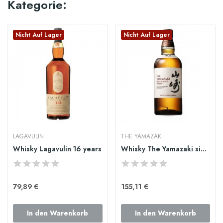
Kategorie:
Nicht Auf Lager
Nicht Auf Lager
LAGAVULIN
THE YAMAZAKI
Whisky Lagavulin 16 years
Whisky The Yamazaki single malt distiller's...
79,89 €
155,11 €
In den Warenkorb
In den Warenkorb