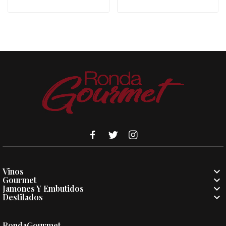

Vinos

Gourmet

Jamones Y Embutidos

Destilados
RondaGourmet