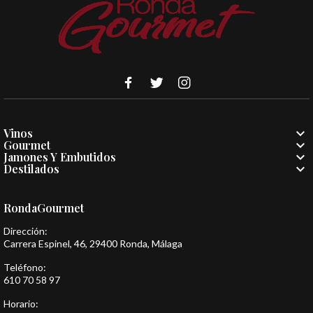

Vinos

Gourmet

Jamones Y Embutidos

Destilados
RondaGourmet
Dirección:
Carrera Espinel, 46, 29400 Ronda, Málaga
Teléfono:
610 70 58 97
Horario: