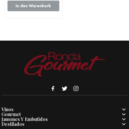
In den Warenkorb

Vinos

Gourmet

Jamones Y Embutidos

Destilados