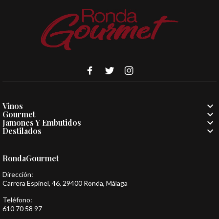

Vinos

Gourmet

Jamones Y Embutidos

Destilados
RondaGourmet
Dirección:
Carrera Espinel, 46, 29400 Ronda, Málaga
Teléfono:
610 70 58 97