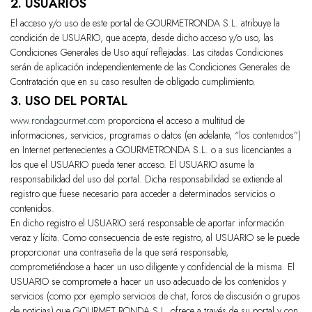
2. USUARIOS
El acceso y/o uso de este portal de
GOURMETRONDA S.L.
atribuye la
condición de USUARIO, que acepta, desde dicho acceso y/o uso, las
Condiciones Generales de Uso aquí reflejadas. Las citadas Condiciones
serán de aplicación independientemente de las Condiciones Generales de
Contratación que en su caso resulten de obligado cumplimiento.
3. USO DEL PORTAL
www.rondagourmet.com
proporciona el acceso a multitud de
informaciones, servicios, programas o datos (en adelante, “los contenidos”)
en Internet pertenecientes a
GOURMETRONDA S.L.
o a sus licenciantes a
los que el USUARIO pueda tener acceso. El USUARIO asume la
responsabilidad del uso del portal. Dicha responsabilidad se extiende al
registro que fuese necesario para acceder a determinados servicios o
contenidos.
En dicho registro el USUARIO será responsable de aportar información
veraz y lícita. Como consecuencia de este registro, al USUARIO se le puede
proporcionar una contraseña de la que será responsable,
comprometiéndose a hacer un uso diligente y confidencial de la misma. El
USUARIO se compromete a hacer un uso adecuado de los contenidos y
servicios (como por ejemplo servicios de chat, foros de discusión o grupos
de noticias) que GOURMET RONDA S.L. ofrece a través de su portal y con