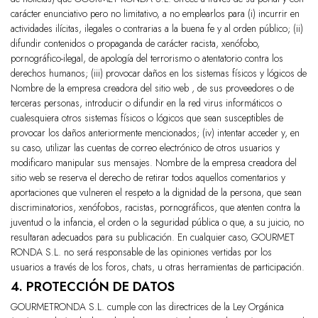
carácter enunciativo pero no limitativo, a no emplearlos para (i) incurrir en
actividades ilícitas, ilegales o contrarias a la buena fe y al orden público; (ii)
difundir contenidos o propaganda de carácter racista, xenófobo,
pornográfico-ilegal, de apología del terrorismo o atentatorio contra los
derechos humanos; (iii) provocar daños en los sistemas físicos y lógicos de
Nombre de la empresa creadora del sitio web , de sus proveedores o de
terceras personas, introducir o difundir en la red virus informáticos o
cualesquiera otros sistemas físicos o lógicos que sean susceptibles de
provocar los daños anteriormente mencionados; (iv) intentar acceder y, en
su caso, utilizar las cuentas de correo electrónico de otros usuarios y
modificaro manipular sus mensajes. Nombre de la empresa creadora del
sitio web se reserva el derecho de retirar todos aquellos comentarios y
aportaciones que vulneren el respeto a la dignidad de la persona, que sean
discriminatorios, xenófobos, racistas, pornográficos, que atenten contra la
juventud o la infancia, el orden o la seguridad pública o que, a su juicio, no
resultaran adecuados para su publicación. En cualquier caso, GOURMET
RONDA S.L. no será responsable de las opiniones vertidas por los
usuarios a través de los foros, chats, u otras herramientas de participación.
4. PROTECCIÓN DE DATOS
GOURMETRONDA S.L.
cumple con las directrices de la Ley Orgánica