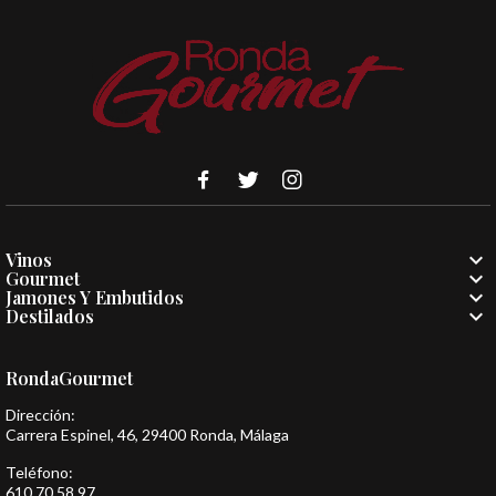

Vinos

Gourmet

Jamones Y Embutidos

Destilados
RondaGourmet
Dirección:
Carrera Espinel, 46, 29400 Ronda, Málaga
Teléfono:
610 70 58 97