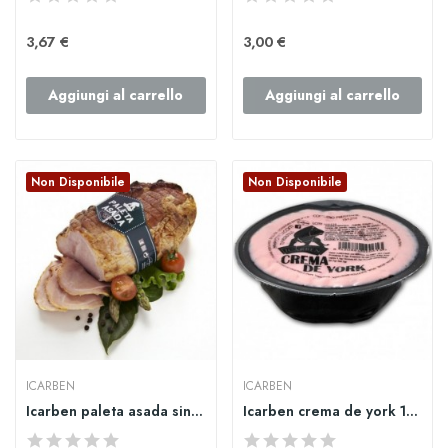
3,67 €
3,00 €
Aggiungi al carrello
Aggiungi al carrello
Non Disponibile
Non Disponibile
ICARBEN
ICARBEN
Icarben paleta asada sin hueso 600gr
Icarben crema de york 125gr