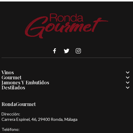

Vinos

Gourmet

Jamones Y Embutidos

Destilados
RondaGourmet
Dirección:
Carrera Espinel, 46, 29400 Ronda, Málaga
Teléfono: