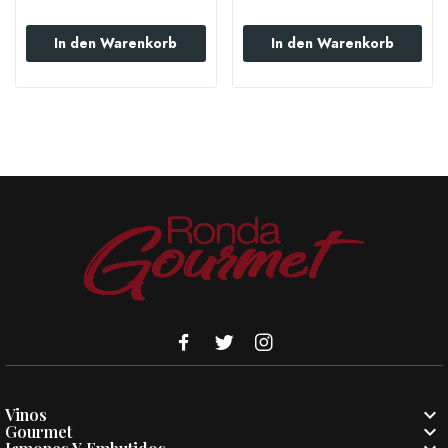
In den Warenkorb
In den Warenkorb

Vinos

Gourmet