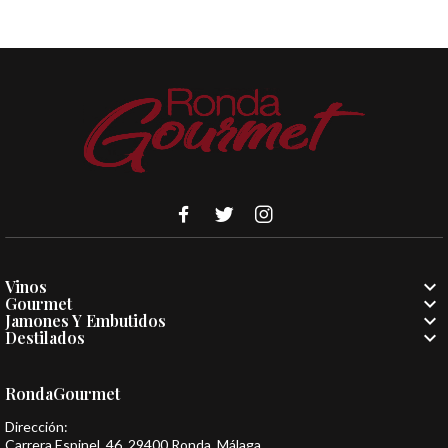

Vinos

Gourmet

Jamones Y Embutidos

Destilados
RondaGourmet
Dirección:
Carrera Espinel, 46, 29400 Ronda, Málaga