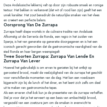
Deze Andalusische lekkernij valt op door zijn robuuste smaak en romige
textuur. Het bakken in varkensvet (dat wit of rood kan zijn) geeft het een
uniek karakter. Het zout benadrukt de natuurlijke smaken van het vlees
en creëert een perfecte balans.
Oorsprong Van De Zurrapa
Zurrapa heeft diepe wortels in de culinaire traditie van Andalusië.
Afkomstig uit de Serranía de Ronda, een regio in het zuiden van
Spanje, is het van generatie op generatie doorgegeven en is het een
iconisch gerecht geworden dat de gastronomische vaardigheid van de
stad Ronda en haar bergen weerspiegelt.
Twee Soorten Zurrapa: Zurrapa Van Lende En
Zurrapa Van Lever
Hoewel het gebruikelijk is om ervan te genieten bij het ontbijt op
geroosterd brood, maakt de veelzijdigheid van de zurrapa het geschikt
voor verschillende momenten van de dag. Het kan een voedzaam
bijgerecht zijn bij de lunch of het diner, en het leent zich zelfs om deel
uit te maken van gastronomische tapas.
Als een ervaren chef-kok kun je de presentatie van de zurrapa verheffen.
Stel je voor dat je het serveert op een basis van ambachtelijk brood,
vergezeld van een zoetzure jam om de smaken in evenwicht te