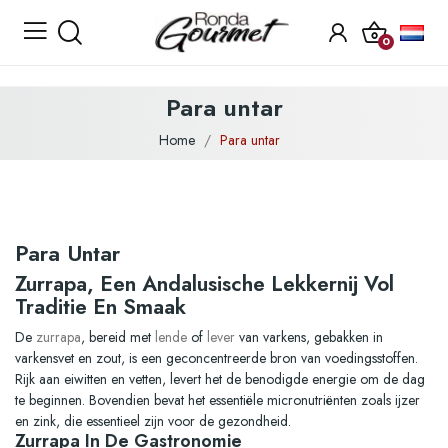
0
Para untar
Home
Para untar
Para Untar
Zurrapa, Een Andalusische Lekkernij Vol
Traditie En Smaak
De
zurrapa
, bereid met
lende
of
lever
van varkens, gebakken in
varkensvet en zout, is een geconcentreerde bron van voedingsstoffen.
Rijk aan eiwitten en vetten, levert het de benodigde energie om de dag
te beginnen. Bovendien bevat het essentiële micronutriënten zoals ijzer
en zink, die essentieel zijn voor de gezondheid.
Zurrapa In De Gastronomie