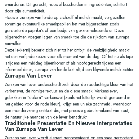
waarderen. Dit gerecht, hoewel bescheiden in ingrediënten, schittert
door zijn authenticiteit.
Hoewel zurrapa van lende op zichzelf al indruk maakt, vergezellen
sommige avontuurlijke smaakpapillen het met bijgerechten zoals
geroosterde paprika's of een bedje van gekarameliseerde ui. Deze
bijgerechten voegen lagen van smaak toe die de rijkdom van zurrapa
aanvullen.
Deze lekkernij beperkt zich niet tot het ontbijt; de veelzijdigheid maakt
het een verfijnde keuze voor elk moment van de dag. Of het nu als tapa
is tijdens een middag bijeenkomst of als hoofdgerecht tijdens een
informeel diner, zurrapa van lende laat altijd een blijvende indruk achter.
Zurrapa Van Lever
Zurrapa van lever onderscheidt zich door de roodachtige kleur van het
varkensvet, de romige textuur en de diepe smaak. Varkenslever,
gebakken in "colorá" varkensvet (zoals het letterlijk wordt genoemd in
het gebied voor de rode kleur), krijgt een unieke zachtheid, waardoor
een mondervaring ontstaat die, met precisie gebruikmakend van zout,
de natuurlijke nuances van de lever benadrukt.
Traditionele Presentatie En Nieuwe Interpretaties
Van Zurrapa Van Lever
Zurrapa van lever wordt elegant gepresenteerd op een snee geroosterd