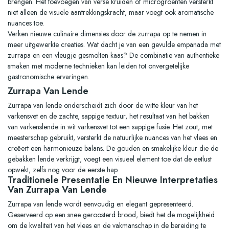
brengen. Het toevoegen van verse kruiden of microgroenten versterkt
niet alleen de visuele aantrekkingskracht, maar voegt ook aromatische
nuances toe.
Verken nieuwe culinaire dimensies door de zurrapa op te nemen in
meer uitgewerkte creaties. Wat dacht je van een gevulde empanada met
zurrapa en een vleugje gesmolten kaas? De combinatie van authentieke
smaken met moderne technieken kan leiden tot onvergetelijke
gastronomische ervaringen.
Zurrapa Van Lende
Zurrapa van lende onderscheidt zich door de witte kleur van het
varkensvet en de zachte, sappige textuur, het resultaat van het bakken
van varkenslende in wit varkensvet tot een sappige fusie. Het zout, met
meesterschap gebruikt, versterkt de natuurlijke nuances van het vlees en
creëert een harmonieuze balans. De gouden en smakelijke kleur die de
gebakken lende verkrijgt, voegt een visueel element toe dat de eetlust
opwekt, zelfs nog voor de eerste hap.
Traditionele Presentatie En Nieuwe Interpretaties
Van Zurrapa Van Lende
Zurrapa van lende wordt eenvoudig en elegant gepresenteerd.
Geserveerd op een snee geroosterd brood, biedt het de mogelijkheid
om de kwaliteit van het vlees en de vakmanschap in de bereiding te