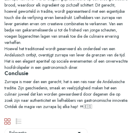
brood, waardoor elk ingrediënt op zichzelf schittert. Dit gerecht,
hoewel geworteld in traditie, wordt gepresenteerd met een eigentijdse
touch die de verfijning ervan benadrukt. Liefhebbers van zurrapa van
lever genieten ervan om creatieve combinaties te verkennen. Van een
bedje van gekarameliseerde ui tot de frisheid van jonge scheuten,
voegen bijgerechten lagen van smaak toe die de culinaire ervaring
verheffen.
Hoewel het traditioneel wordt geserveerd als onderdeel van een
Andalusisch ontbijt, overstijgt zurrapa van lever de grenzen van de tijd.
Het is een elegant aperitief op sociale evenementen of een onverwachte
hoofdrolspeler in een gastronomisch diner.
Conclusie
Zurrapa is meer dan een gerecht; het is een reis naar de Andalusische
traditie. Zijn geschiedenis, smaak en veelzijdigheid maken het een
culinair juweel dat kan worden gewaardeerd door degenen die op
zoek zijn naar authenticiteit en liefhebbers van gastronomische innovatie.
Ontdek de magie van zurrapa bij elke hap! 🍴🇪🇸

Relevantie