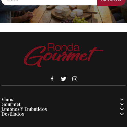

Vinos

Gourmet

Jamones Y Embutidos

Destilados