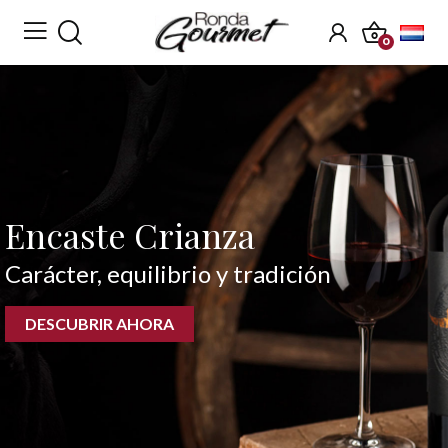
0
Encaste Crianza
Ibéricos Aro
Carácter, equilibrio y tradición
100% bellota, 100% excepcional
DESCUBRIR AHORA
DESCUBRIR AHORA