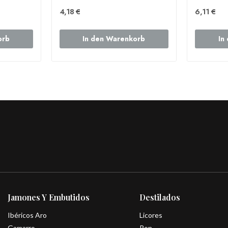
4,18 €
6,11 €
orb
In den Warenkorb
In
Jamones Y Embutidos
Destilados
Ibéricos Aro
Licores
Gamarro
Ron