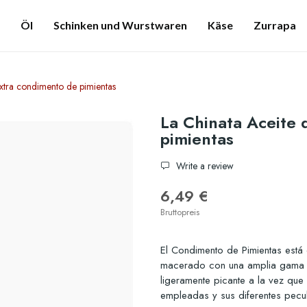
Öl
Schinken und Wurstwaren
Käse
Zurrapa
Extra condimento de pimientas
La Chinata Aceite 
pimientas
Write a review
6,49 €
Bruttopreis
El Condimento de Pimientas está 
macerado con una amplia gama de
ligeramente picante a la vez que
empleadas y sus diferentes pecul