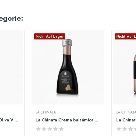
egorie:
Nicht Auf Lager
Nicht Auf 
LA CHINATA
LA CHINAT
La Chinata Aceite de Oliva Virgen Extra...
La Chinata Crema balsámica aromatizada de trufa