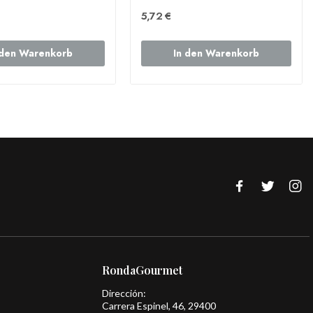
5,72 €
 den Warenkorb
In den Warenkorb
RondaGourmet
Dirección:
Carrera Espinel, 46, 29400