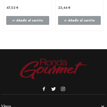
47,03 €
23,44 €
<- Añadir al carrito
<- Añadir al carrito

Vinos