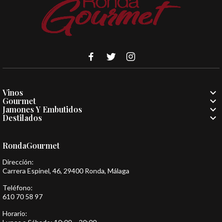

Vinos

Gourmet

Jamones Y Embutidos

Destilados
RondaGourmet
Dirección:
Carrera Espinel, 46, 29400 Ronda, Málaga
Teléfono:
610 70 58 97
Horario: