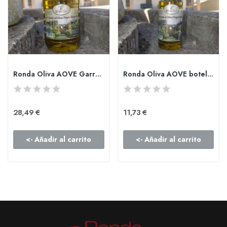
Ronda Oliva AOVE Garrafa PET de 2l
Ronda Oliva AOVE botella PET de 1l
28,49 €
11,73 €
<- Añadir al carrito
<- Añadir al carrito