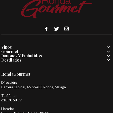

Vinos

Gourmet

Jamones Y Embutidos

Destilados
RondaGourmet
Dirección:
Carrera Espinel, 46, 29400 Ronda, Málaga
Teléfono:
610 70 58 97
Horario: