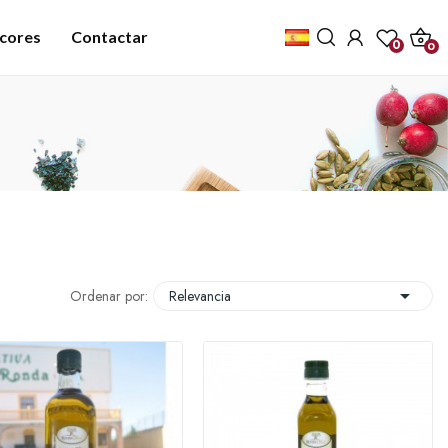
icores
Contactar
0
0

Ordenar por:
Relevancia