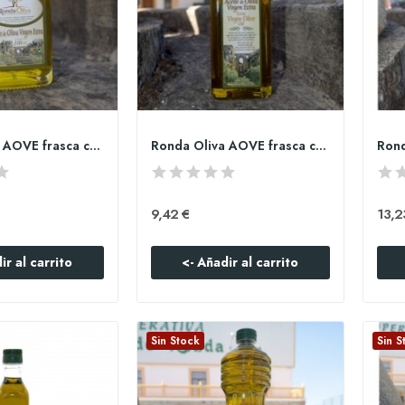
Ronda Oliva AOVE frasca cristal 100ml
Ronda Oliva AOVE frasca cristal 500ml
9,42 €
13,2
ir al carrito
<- Añadir al carrito
Sin Stock
Sin S