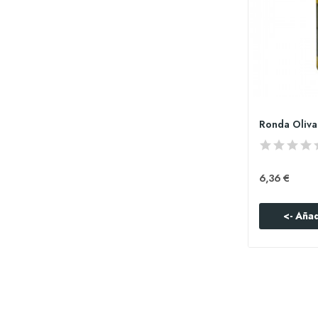
6,36 €
<- Añad