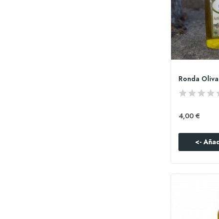
4,00 €
<- Añad