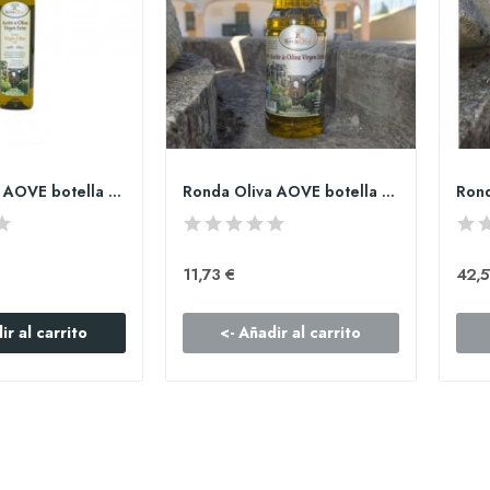
Ronda Oliva AOVE botella PET de 250ml
Ronda Oliva AOVE botella PET de 1l
11,73 €
42,5
ir al carrito
<- Añadir al carrito