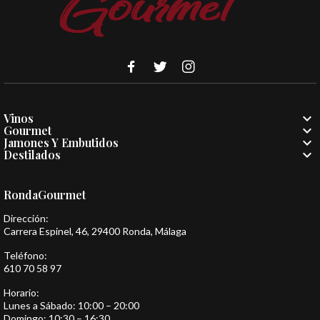

Vinos

Gourmet

Jamones Y Embutidos

Destilados
RondaGourmet
Dirección:
Carrera Espinel, 46, 29400 Ronda, Málaga
Teléfono:
610 70 58 97
Horario:
Lunes a Sábado: 10:00 – 20:00
Domingo: 10:30 – 16:30