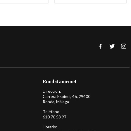
RondaGourmet
Dirección:
Carrera Espinel, 46, 29400
Ronda, Málaga
Teléfono:
610 70 58 97
Horario: