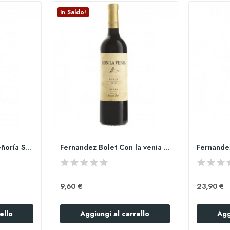
In Saldo!
Fernandez Bolet Su Señoría Syrah
Fernandez Bolet Con la venia Roble
9,60 €
23,90 €
ello
Aggiungi al carrello
Agg