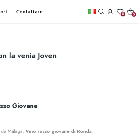
ori
Contattare
0
0
n la venia Joven
osso Giovane
s de Málaga.
Vino rosso giovane di Ronda
.